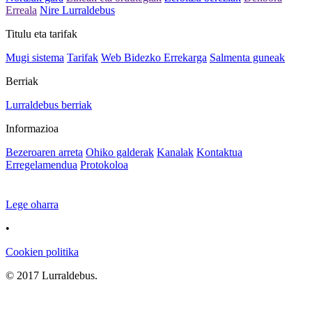
Erreala
Nire Lurraldebus
Titulu eta tarifak
Mugi sistema
Tarifak
Web Bidezko Errekarga
Salmenta guneak
Berriak
Lurraldebus berriak
Informazioa
Bezeroaren arreta
Ohiko galderak
Kanalak
Kontaktua
Erregelamendua
Protokoloa
Lege oharra
•
Cookien politika
© 2017 Lurraldebus.