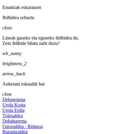
Emaitzak eskuratzen
Ibilbidea zehaztu
close
Lineak gaueko eta eguneko ibilbidea du.
Zein ibilbide bilatu nahi duzu?
wb_sunny
brightness_2
arrow_back
Aukeratu eskualde bat
close
Debagoiena
Urola Kosta
Urola Erdia
Tolosaldea
Debabarrena
Oarsoaldea - Bidasoa
Buruntzaldea