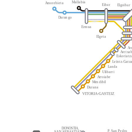
M
a
l
l
a
b
i
a
A
m
o
r
e
b
i
e
t
a
E
i
b
a
r
E
l
g
oi
b
a
r
D
u
r
an
g
o
E
r
m
u
a
E
l
g
e
t
a
A
r
A
r
e
t
x
a
E
s
k
o
r
i
a
t
z
L
e
i
n
t
z
-
G
a
t
z
L
a
n
d
a
Ul
i
b
a
rr
i
A
r
r
o
i
a
be
M
en
d
i
b
i
l
D
u
r
a
n
a
VITORIA-GASTEIZ
D
O
N
O
S
T
I
A
P
.
S
a
n
P
e
d
r
o
SAN SEBASTIÁN