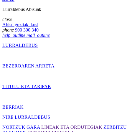
Lurraldebus Abisuak
close
Abisu guztiak ikusi
phone
900 300 340
help_outline
mail_outline
LURRALDEBUS
BEZEROAREN ARRETA
TITULU ETA TARIFAK
BERRIAK
NIRE LURRALDEBUS
NORTZUK GARA
LINEAK ETA ORDUTEGIAK
ZERBITZU