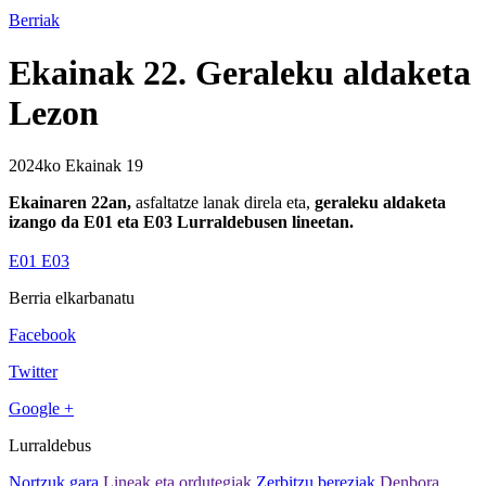
Berriak
Ekainak 22. Geraleku aldaketa
Lezon
2024ko Ekainak 19
Ekainaren 22an,
asfaltatze lanak direla eta,
geraleku aldaketa
izango da E01 eta E03 Lurraldebusen lineetan.
E01 E03
Berria elkarbanatu
Facebook
Twitter
Google +
Lurraldebus
Nortzuk gara
Lineak eta ordutegiak
Zerbitzu bereziak
Denbora