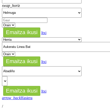
swap_horiz
Itxi
Itxi
Itxi
arrow_back
Hasiera
/