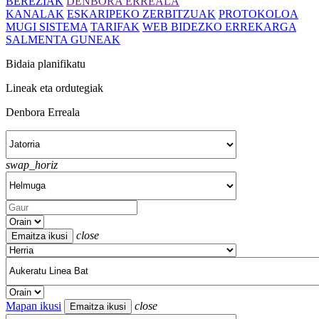
BEREZIAK
DENBORA ERREALA
KANALAK
ESKARIPEKO ZERBITZUAK
PROTOKOLOA
MUGI SISTEMA
TARIFAK
WEB BIDEZKO ERREKARGA
SALMENTA GUNEAK
Bidaia planifikatu
Lineak eta ordutegiak
Denbora Erreala
swap_horiz
close
Mapan ikusi
close