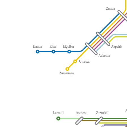
Zestoa
Ermua
Eibar
Elgoibar
Azpeitia
Azkoitia
Urretxu
Zumarraga
Larraul
Asteasu
Zizurkil