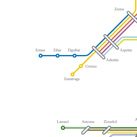
Zestoa
Ermua
Eibar
Elgoibar
Azpeitia
Azkoitia
Urretxu
Zumarraga
Larraul
Asteasu
Zizurkil