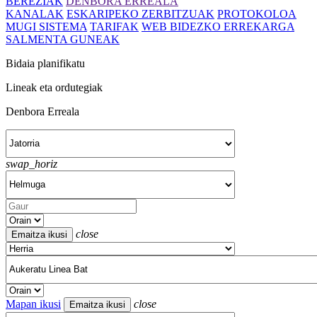
BEREZIAK
DENBORA ERREALA
KANALAK
ESKARIPEKO ZERBITZUAK
PROTOKOLOA
MUGI SISTEMA
TARIFAK
WEB BIDEZKO ERREKARGA
SALMENTA GUNEAK
Bidaia planifikatu
Lineak eta ordutegiak
Denbora Erreala
swap_horiz
close
Mapan ikusi
close