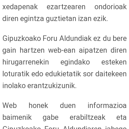
xedapenak ezartzearen ondorioak
diren egintza guztietan izan ezik.
Gipuzkoako Foru Aldundiak ez du bere
gain hartzen web-ean aipatzen diren
hirugarrenekin egindako esteken
loturatik edo edukietatik sor daitekeen
inolako erantzukizunik.
Web honek duen informazioa
baimenik gabe erabiltzeak eta
Gipuzkoako Foru Aldundiaren jabego