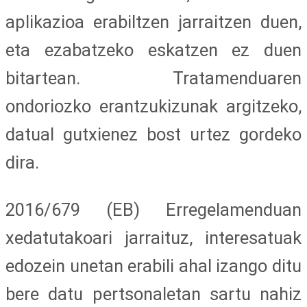
aplikazioa erabiltzen jarraitzen duen,
eta ezabatzeko eskatzen ez duen
bitartean. Tratamenduaren
ondoriozko erantzukizunak argitzeko,
datual gutxienez bost urtez gordeko
dira.
2016/679 (EB) Erregelamenduan
xedatutakoari jarraituz, interesatuak
edozein unetan erabili ahal izango ditu
bere datu pertsonaletan sartu nahiz