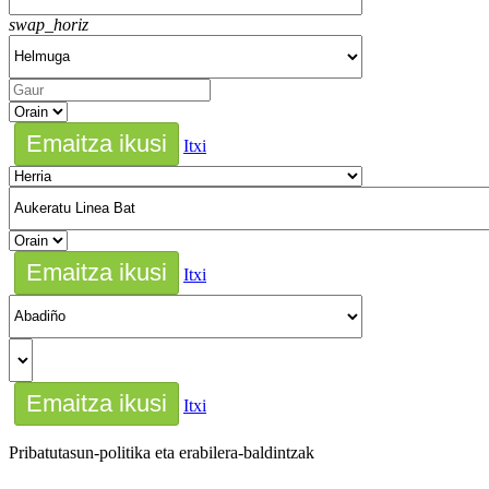
swap_horiz
Itxi
Itxi
Itxi
Pribatutasun-politika eta erabilera-baldintzak