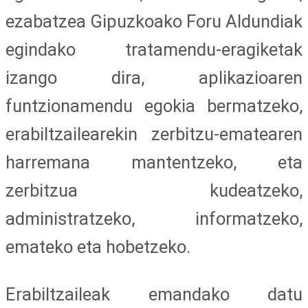
ezabatzea Gipuzkoako Foru Aldundiak
egindako tratamendu-eragiketak
izango dira, aplikazioaren
funtzionamendu egokia bermatzeko,
erabiltzailearekin zerbitzu-ematearen
harremana mantentzeko, eta
zerbitzua kudeatzeko,
administratzeko, informatzeko,
emateko eta hobetzeko.
Erabiltzaileak emandako datu