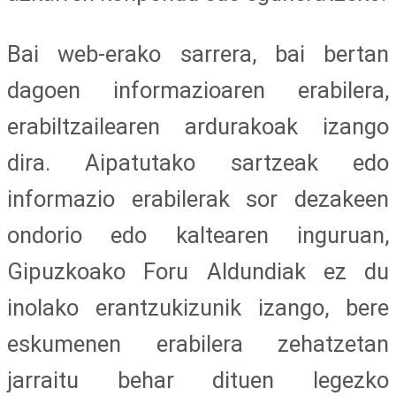
Bai web-erako sarrera, bai bertan
dagoen informazioaren erabilera,
erabiltzailearen ardurakoak izango
dira. Aipatutako sartzeak edo
informazio erabilerak sor dezakeen
ondorio edo kaltearen inguruan,
Gipuzkoako Foru Aldundiak ez du
inolako erantzukizunik izango, bere
eskumenen erabilera zehatzetan
jarraitu behar dituen legezko