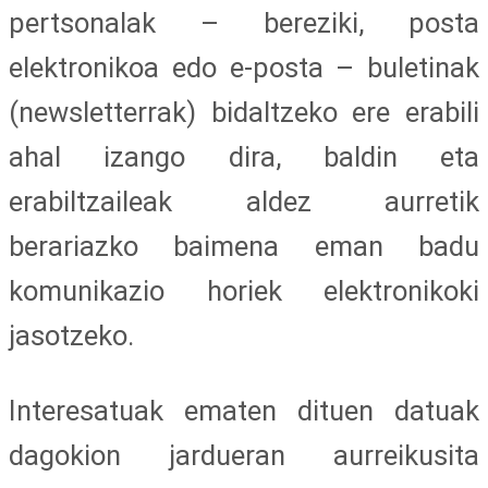
pertsonalak – bereziki, posta
elektronikoa edo e-posta – buletinak
(newsletterrak) bidaltzeko ere erabili
ahal izango dira, baldin eta
erabiltzaileak aldez aurretik
berariazko baimena eman badu
komunikazio horiek elektronikoki
jasotzeko.
Interesatuak ematen dituen datuak
dagokion jardueran aurreikusita