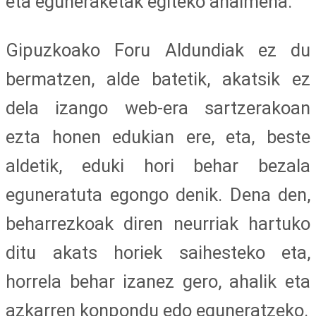
eta eguneraketak egiteko ahalmena.
Gipuzkoako Foru Aldundiak ez du
bermatzen, alde batetik, akatsik ez
dela izango web-era sartzerakoan
ezta honen edukian ere, eta, beste
aldetik, eduki hori behar bezala
eguneratuta egongo denik. Dena den,
beharrezkoak diren neurriak hartuko
ditu akats horiek saihesteko eta,
horrela behar izanez gero, ahalik eta
azkarren konpondu edo eguneratzeko.