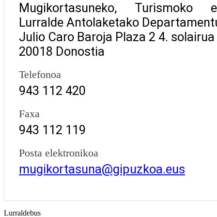
Mugikortasuneko, Turismoko e
Lurralde Antolaketako Departament
Julio Caro Baroja Plaza 2 4. solairua
20018 Donostia
Telefonoa
943 112 420
Faxa
943 112 119
Posta elektronikoa
mugikortasuna@gipuzkoa.eus
Lurraldebus