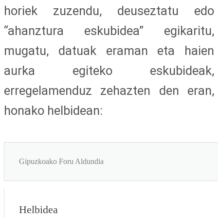
horiek zuzendu, deuseztatu edo
“ahanztura eskubidea” egikaritu,
mugatu, datuak eraman eta haien
aurka egiteko eskubideak,
erregelamenduz zehazten den eran,
honako helbidean:
Gipuzkoako Foru Aldundia
Helbidea