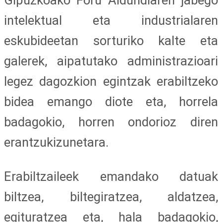
intelektual eta industrialaren
eskubideetan sorturiko kalte eta
galerek, aipatutako administrazioari
legez dagozkion egintzak erabiltzeko
bidea emango diote eta, horrela
badagokio, horren ondorioz diren
erantzukizunetara.
Erabiltzaileek emandako datuak
biltzea, biltegiratzea, aldatzea,
egituratzea eta, hala badagokio,