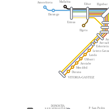
M
a
l
l
a
b
i
a
A
m
o
r
e
b
i
e
t
a
E
i
b
a
r
E
l
g
oi
b
a
r
D
u
r
an
g
o
E
r
m
u
a
E
l
g
e
t
a
A
r
A
r
e
t
x
a
E
s
k
o
r
i
a
t
z
L
e
i
n
t
z
-
G
a
t
z
L
a
n
d
a
Ul
i
b
a
rr
i
A
r
r
o
i
a
be
M
en
d
i
b
i
l
D
u
r
a
n
a
VITORIA-GASTEIZ
D
O
N
O
S
T
I
A
P
.
S
a
n
P
e
d
r
o
SAN SEBASTIÁN