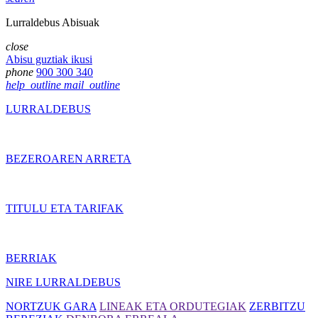
Lurraldebus Abisuak
close
Abisu guztiak ikusi
phone
900 300 340
help_outline
mail_outline
LURRALDEBUS
BEZEROAREN ARRETA
TITULU ETA TARIFAK
BERRIAK
NIRE LURRALDEBUS
NORTZUK GARA
LINEAK ETA ORDUTEGIAK
ZERBITZU