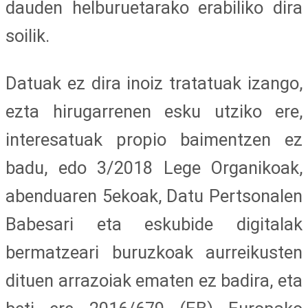
dauden helburuetarako erabiliko dira
soilik.
Datuak ez dira inoiz tratatuak izango,
ezta hirugarrenen esku utziko ere,
interesatuak propio baimentzen ez
badu, edo 3/2018 Lege Organikoak,
abenduaren 5ekoak, Datu Pertsonalen
Babesari eta eskubide digitalak
bermatzeari buruzkoak aurreikusten
dituen arrazoiak ematen ez badira, eta