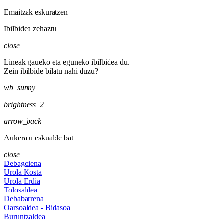
Emaitzak eskuratzen
Ibilbidea zehaztu
close
Lineak gaueko eta eguneko ibilbidea du.
Zein ibilbide bilatu nahi duzu?
wb_sunny
brightness_2
arrow_back
Aukeratu eskualde bat
close
Debagoiena
Urola Kosta
Urola Erdia
Tolosaldea
Debabarrena
Oarsoaldea - Bidasoa
Buruntzaldea