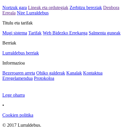
Nortzuk gara
Lineak eta ordutegiak
Zerbitzu bereziak
Denbora
Erreala
Nire Lurraldebus
Titulu eta tarifak
Mugi sistema
Tarifak
Web Bidezko Errekarga
Salmenta guneak
Berriak
Lurraldebus berriak
Informazioa
Bezeroaren arreta
Ohiko galderak
Kanalak
Kontaktua
Erregelamendua
Protokoloa
Lege oharra
•
Cookien politika
© 2017 Lurraldebus.