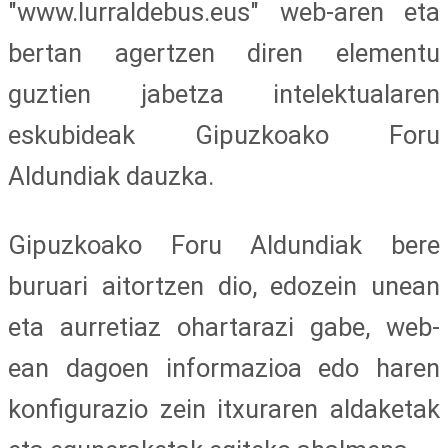
"www.lurraldebus.eus" web-aren eta
bertan agertzen diren elementu
guztien jabetza intelektualaren
eskubideak Gipuzkoako Foru
Aldundiak dauzka.
Gipuzkoako Foru Aldundiak bere
buruari aitortzen dio, edozein unean
eta aurretiaz ohartarazi gabe, web-
ean dagoen informazioa edo haren
konfigurazio zein itxuraren aldaketak