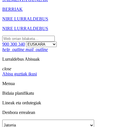
BERRIAK
NIRE LURRALDEBUS
NIRE LURRALDEBUS
900 300 340
help_outline
mail_outline
Lurraldebus Abisuak
close
Abisu guztiak ikusi
Menua
Bidaia planifikatu
Lineak eta ordutegiak
Denbora errealean