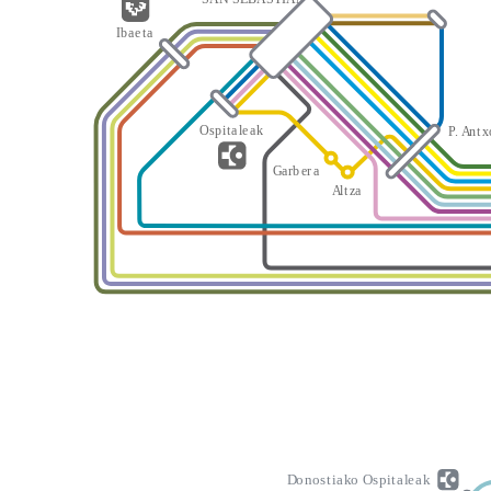
I
b
a
e
t
a
O
s
p
i
t
a
l
e
a
k
P
.
A
n
t
x
G
a
rb
er
a
A
l
t
z
a
D
o
n
o
s
t
i
a
k
o
O
s
p
i
t
a
l
e
a
k