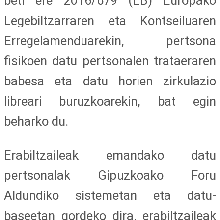
beti ere 2016/679 (EB) Europako
Legebiltzarraren eta Kontseiluaren
Erregelamenduarekin, pertsona
fisikoen datu pertsonalen trataeraren
babesa eta datu horien zirkulazio
libreari buruzkoarekin, bat egin
beharko du.
Erabiltzaileak emandako datu
pertsonalak Gipuzkoako Foru
Aldundiko sistemetan eta datu-
baseetan gordeko dira, erabiltzaileak