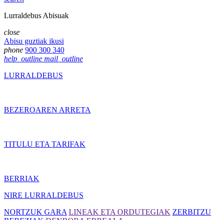
Lurraldebus Abisuak
close
Abisu guztiak ikusi
phone
900 300 340
help_outline
mail_outline
LURRALDEBUS
BEZEROAREN ARRETA
TITULU ETA TARIFAK
BERRIAK
NIRE LURRALDEBUS
NORTZUK GARA
LINEAK ETA ORDUTEGIAK
ZERBITZU