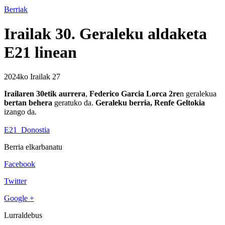
Berriak
Irailak 30. Geraleku aldaketa
E21 linean
2024ko Irailak 27
Irailaren 30etik aurrera
,
Federico Garcia Lorca 2re
n geralekua
bertan behera
geratuko da.
Geraleku berria, Renfe Geltokia
izango da.
E21_Donostia
Berria elkarbanatu
Facebook
Twitter
Google +
Lurraldebus