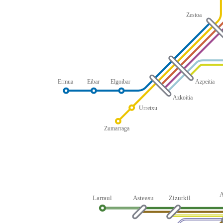
Zestoa
Ermua
Eibar
Elgoibar
Azpeitia
Azkoitia
Urretxu
Zumarraga
Larraul
Asteasu
Zizurkil