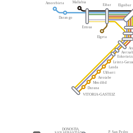
M
a
l
l
a
b
i
a
A
m
o
r
e
b
i
e
t
a
E
i
b
a
r
E
l
g
oi
b
a
r
D
u
r
an
g
o
E
r
m
u
a
E
l
g
e
t
a
A
r
A
r
e
t
x
a
E
s
k
o
r
i
a
t
z
L
e
i
n
t
z
-
G
a
t
z
L
a
n
d
a
Ul
i
b
a
rr
i
A
r
r
o
i
a
be
M
en
d
i
b
i
l
D
u
r
a
n
a
VITORIA-GASTEIZ
D
O
N
O
S
T
I
A
P
.
S
a
n
P
e
d
r
o
SAN SEBASTIÁN