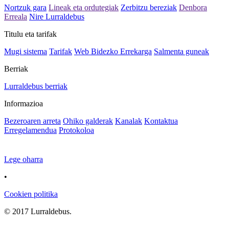
Nortzuk gara
Lineak eta ordutegiak
Zerbitzu bereziak
Denbora
Erreala
Nire Lurraldebus
Titulu eta tarifak
Mugi sistema
Tarifak
Web Bidezko Errekarga
Salmenta guneak
Berriak
Lurraldebus berriak
Informazioa
Bezeroaren arreta
Ohiko galderak
Kanalak
Kontaktua
Erregelamendua
Protokoloa
Lege oharra
•
Cookien politika
© 2017 Lurraldebus.