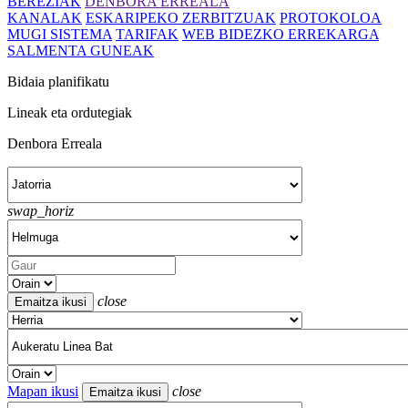
BEREZIAK
DENBORA ERREALA
KANALAK
ESKARIPEKO ZERBITZUAK
PROTOKOLOA
MUGI SISTEMA
TARIFAK
WEB BIDEZKO ERREKARGA
SALMENTA GUNEAK
Bidaia planifikatu
Lineak eta ordutegiak
Denbora Erreala
swap_horiz
close
Mapan ikusi
close