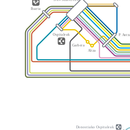
I
b
a
e
t
a
O
s
p
i
t
a
l
e
a
k
P
.
A
n
t
x
G
a
rb
er
a
A
l
t
z
a
D
o
n
o
s
t
i
a
k
o
O
s
p
i
t
a
l
e
a
k