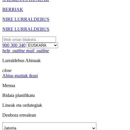
BERRIAK
NIRE LURRALDEBUS
NIRE LURRALDEBUS
900 300 340
help_outline
mail_outline
Lurraldebus Abisuak
close
Abisu guztiak ikusi
Menua
Bidaia planifikatu
Lineak eta ordutegiak
Denbora errealean