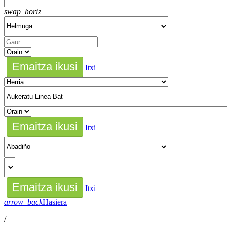
swap_horiz
Itxi
Itxi
Itxi
arrow_back
Hasiera
/