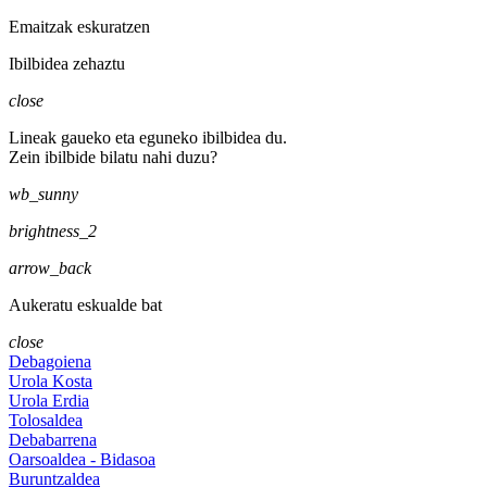
Emaitzak eskuratzen
Ibilbidea zehaztu
close
Lineak gaueko eta eguneko ibilbidea du.
Zein ibilbide bilatu nahi duzu?
wb_sunny
brightness_2
arrow_back
Aukeratu eskualde bat
close
Debagoiena
Urola Kosta
Urola Erdia
Tolosaldea
Debabarrena
Oarsoaldea - Bidasoa
Buruntzaldea