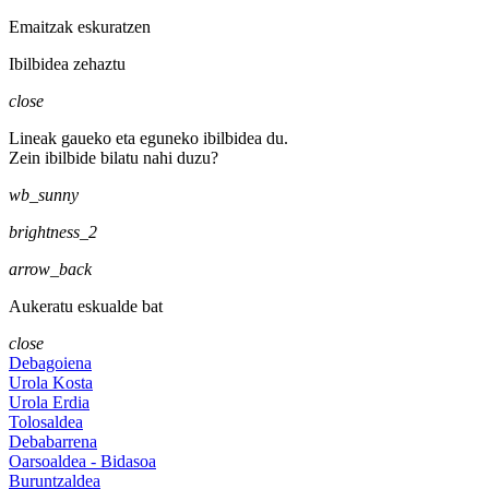
Emaitzak eskuratzen
Ibilbidea zehaztu
close
Lineak gaueko eta eguneko ibilbidea du.
Zein ibilbide bilatu nahi duzu?
wb_sunny
brightness_2
arrow_back
Aukeratu eskualde bat
close
Debagoiena
Urola Kosta
Urola Erdia
Tolosaldea
Debabarrena
Oarsoaldea - Bidasoa
Buruntzaldea