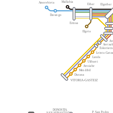
M
a
l
l
a
b
i
a
A
m
o
r
e
b
i
e
t
a
E
i
b
a
r
E
l
g
oi
b
a
r
D
u
r
an
g
o
E
r
m
u
a
E
l
g
e
t
a
A
r
A
r
e
t
x
a
E
s
k
o
r
i
a
t
z
L
e
i
n
t
z
-
G
a
t
z
L
a
n
d
a
Ul
i
b
a
rr
i
A
r
r
o
i
a
be
M
en
d
i
b
i
l
D
u
r
a
n
a
VITORIA-GASTEIZ
D
O
N
O
S
T
I
A
P
.
S
a
n
P
e
d
r
o
SAN SEBASTIÁN