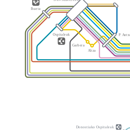
I
b
a
e
t
a
O
s
p
i
t
a
l
e
a
k
P
.
A
n
t
x
G
a
rb
er
a
A
l
t
z
a
D
o
n
o
s
t
i
a
k
o
O
s
p
i
t
a
l
e
a
k