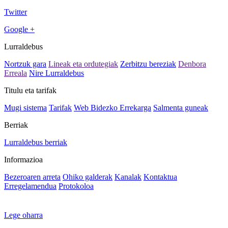
Twitter
Google +
Lurraldebus
Nortzuk gara
Lineak eta ordutegiak
Zerbitzu bereziak
Denbora
Erreala
Nire Lurraldebus
Titulu eta tarifak
Mugi sistema
Tarifak
Web Bidezko Errekarga
Salmenta guneak
Berriak
Lurraldebus berriak
Informazioa
Bezeroaren arreta
Ohiko galderak
Kanalak
Kontaktua
Erregelamendua
Protokoloa
Lege oharra