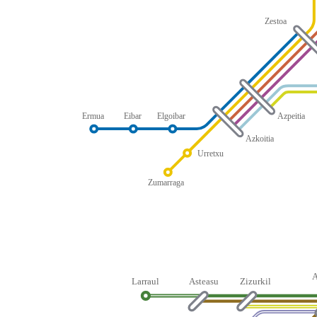
Zestoa
Ermua
Eibar
Elgoibar
Azpeitia
Azkoitia
Urretxu
Zumarraga
Larraul
Asteasu
Zizurkil