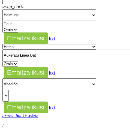
swap_horiz
Itxi
Itxi
Itxi
arrow_back
Hasiera
/