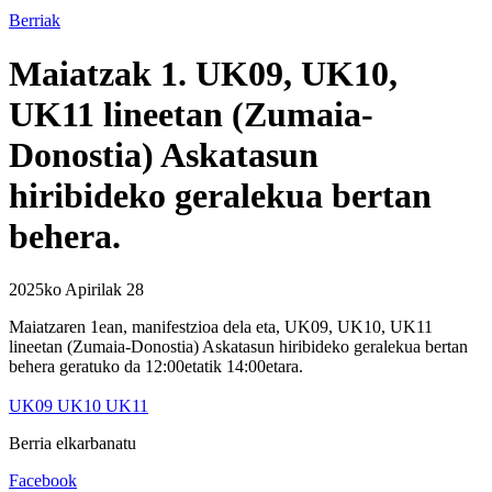
Berriak
Maiatzak 1. UK09, UK10,
UK11 lineetan (Zumaia-
Donostia) Askatasun
hiribideko geralekua bertan
behera.
2025ko Apirilak 28
Maiatzaren 1ean, manifestzioa dela eta, UK09, UK10, UK11
lineetan (Zumaia-Donostia) Askatasun hiribideko geralekua bertan
behera geratuko da 12:00etatik 14:00etara.
UK09 UK10 UK11
Berria elkarbanatu
Facebook