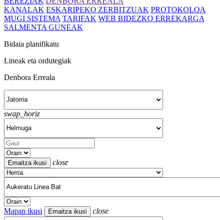
BEREZIAK
DENBORA ERREALA
KANALAK
ESKARIPEKO ZERBITZUAK
PROTOKOLOA
MUGI SISTEMA
TARIFAK
WEB BIDEZKO ERREKARGA
SALMENTA GUNEAK
Bidaia planifikatu
Lineak eta ordutegiak
Denbora Erreala
swap_horiz
close
Mapan ikusi
close