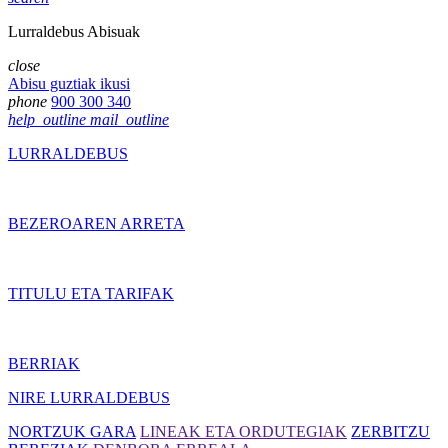
Lurraldebus Abisuak
close
Abisu guztiak ikusi
phone
900 300 340
help_outline
mail_outline
LURRALDEBUS
BEZEROAREN ARRETA
TITULU ETA TARIFAK
BERRIAK
NIRE LURRALDEBUS
NORTZUK GARA
LINEAK ETA ORDUTEGIAK
ZERBITZU