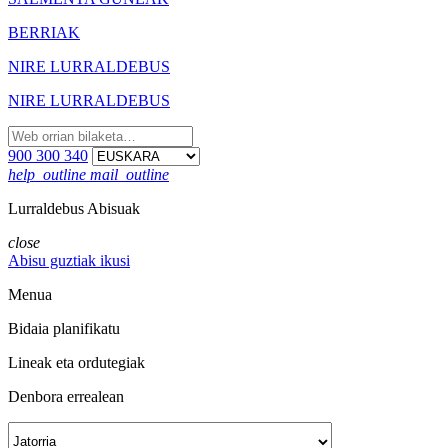
BERRIAK
NIRE LURRALDEBUS
NIRE LURRALDEBUS
900 300 340
help_outline
mail_outline
Lurraldebus Abisuak
close
Abisu guztiak ikusi
Menua
Bidaia planifikatu
Lineak eta ordutegiak
Denbora errealean