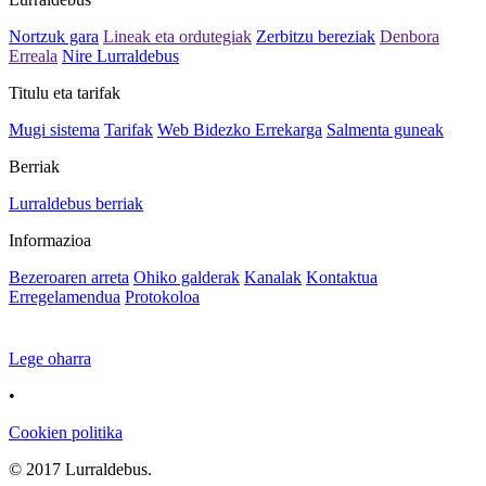
Nortzuk gara
Lineak eta ordutegiak
Zerbitzu bereziak
Denbora
Erreala
Nire Lurraldebus
Titulu eta tarifak
Mugi sistema
Tarifak
Web Bidezko Errekarga
Salmenta guneak
Berriak
Lurraldebus berriak
Informazioa
Bezeroaren arreta
Ohiko galderak
Kanalak
Kontaktua
Erregelamendua
Protokoloa
Lege oharra
•
Cookien politika
© 2017 Lurraldebus.