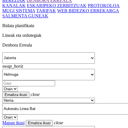
BEREZIAK
DENBORA ERREALA
KANALAK
ESKARIPEKO ZERBITZUAK
PROTOKOLOA
MUGI SISTEMA
TARIFAK
WEB BIDEZKO ERREKARGA
SALMENTA GUNEAK
Bidaia planifikatu
Lineak eta ordutegiak
Denbora Erreala
swap_horiz
close
Mapan ikusi
close