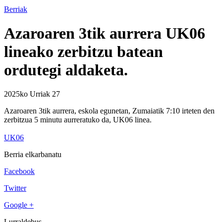
Berriak
Azaroaren 3tik aurrera UK06
lineako zerbitzu batean
ordutegi aldaketa.
2025ko Urriak 27
Azaroaren 3tik aurrera, eskola egunetan, Zumaiatik 7:10 irteten den
zerbitzua 5 minutu aurreratuko da, UK06 linea.
UK06
Berria elkarbanatu
Facebook
Twitter
Google +
Lurraldebus