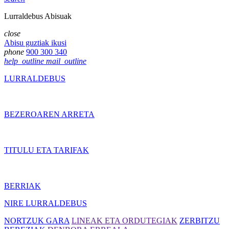
Lurraldebus Abisuak
close
Abisu guztiak ikusi
phone
900 300 340
help_outline
mail_outline
LURRALDEBUS
BEZEROAREN ARRETA
TITULU ETA TARIFAK
BERRIAK
NIRE LURRALDEBUS
NORTZUK GARA
LINEAK ETA ORDUTEGIAK
ZERBITZU