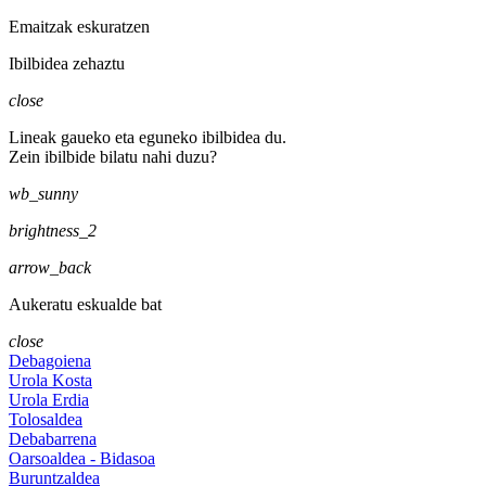
Emaitzak eskuratzen
Ibilbidea zehaztu
close
Lineak gaueko eta eguneko ibilbidea du.
Zein ibilbide bilatu nahi duzu?
wb_sunny
brightness_2
arrow_back
Aukeratu eskualde bat
close
Debagoiena
Urola Kosta
Urola Erdia
Tolosaldea
Debabarrena
Oarsoaldea - Bidasoa
Buruntzaldea