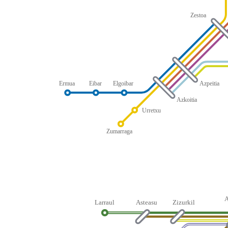
Zestoa
Ermua
Eibar
Elgoibar
Azpeitia
Azkoitia
Urretxu
Zumarraga
Larraul
Asteasu
Zizurkil