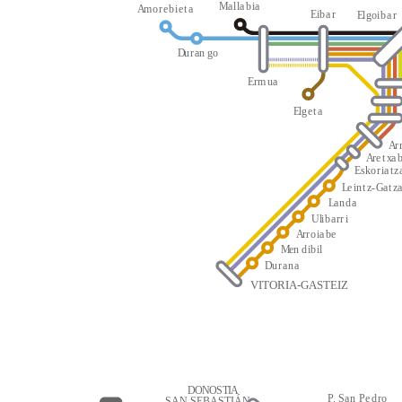
M
a
l
l
a
b
i
a
A
m
o
r
e
b
i
e
t
a
E
i
b
a
r
E
l
g
oi
b
a
r
D
u
r
an
g
o
E
r
m
u
a
E
l
g
e
t
a
A
r
A
r
e
t
x
a
E
s
k
o
r
i
a
t
z
L
e
i
n
t
z
-
G
a
t
z
L
a
n
d
a
Ul
i
b
a
rr
i
A
r
r
o
i
a
be
M
en
d
i
b
i
l
D
u
r
a
n
a
VITORIA-GASTEIZ
D
O
N
O
S
T
I
A
P
.
S
a
n
P
e
d
r
o
SAN SEBASTIÁN