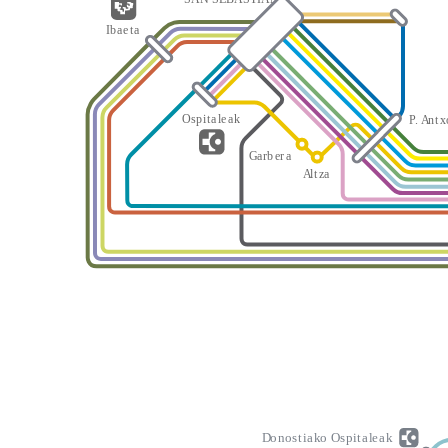
I
b
a
e
t
a
O
s
p
i
t
a
l
e
a
k
P
.
A
n
t
x
G
a
rb
er
a
A
l
t
z
a
D
o
n
o
s
t
i
a
k
o
O
s
p
i
t
a
l
e
a
k