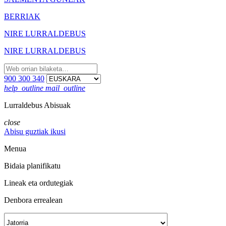
BERRIAK
NIRE LURRALDEBUS
NIRE LURRALDEBUS
900 300 340
help_outline
mail_outline
Lurraldebus Abisuak
close
Abisu guztiak ikusi
Menua
Bidaia planifikatu
Lineak eta ordutegiak
Denbora errealean