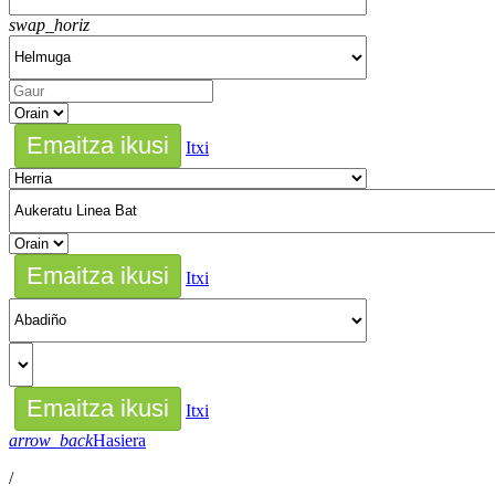
swap_horiz
Itxi
Itxi
Itxi
arrow_back
Hasiera
/