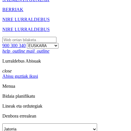
BERRIAK
NIRE LURRALDEBUS
NIRE LURRALDEBUS
900 300 340
help_outline
mail_outline
Lurraldebus Abisuak
close
Abisu guztiak ikusi
Menua
Bidaia planifikatu
Lineak eta ordutegiak
Denbora errealean