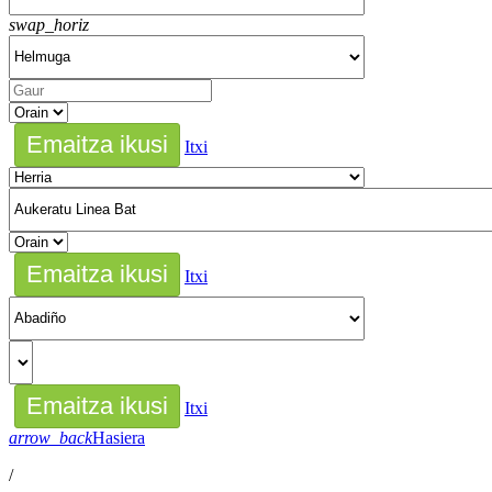
swap_horiz
Itxi
Itxi
Itxi
arrow_back
Hasiera
/