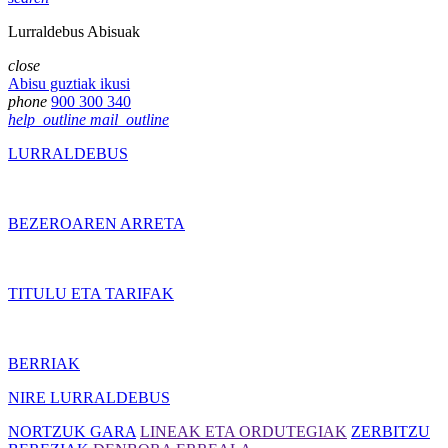
Lurraldebus Abisuak
close
Abisu guztiak ikusi
phone
900 300 340
help_outline
mail_outline
LURRALDEBUS
BEZEROAREN ARRETA
TITULU ETA TARIFAK
BERRIAK
NIRE LURRALDEBUS
NORTZUK GARA
LINEAK ETA ORDUTEGIAK
ZERBITZU