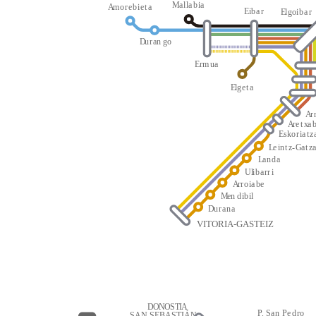
M
a
l
l
a
b
i
a
A
m
o
r
e
b
i
e
t
a
E
i
b
a
r
E
l
g
oi
b
a
r
D
u
r
an
g
o
E
r
m
u
a
E
l
g
e
t
a
A
r
A
r
e
t
x
a
E
s
k
o
r
i
a
t
z
L
e
i
n
t
z
-
G
a
t
z
L
a
n
d
a
Ul
i
b
a
rr
i
A
r
r
o
i
a
be
M
en
d
i
b
i
l
D
u
r
a
n
a
VITORIA-GASTEIZ
D
O
N
O
S
T
I
A
P
.
S
a
n
P
e
d
r
o
SAN SEBASTIÁN