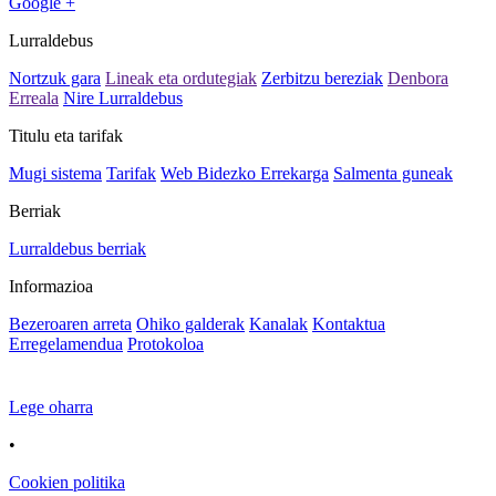
Google +
Lurraldebus
Nortzuk gara
Lineak eta ordutegiak
Zerbitzu bereziak
Denbora
Erreala
Nire Lurraldebus
Titulu eta tarifak
Mugi sistema
Tarifak
Web Bidezko Errekarga
Salmenta guneak
Berriak
Lurraldebus berriak
Informazioa
Bezeroaren arreta
Ohiko galderak
Kanalak
Kontaktua
Erregelamendua
Protokoloa
Lege oharra
•
Cookien politika