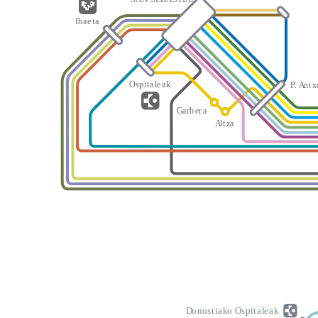
I
b
a
e
t
a
O
s
p
i
t
a
l
e
a
k
P
.
A
n
t
x
G
a
rb
er
a
A
l
t
z
a
D
o
n
o
s
t
i
a
k
o
O
s
p
i
t
a
l
e
a
k