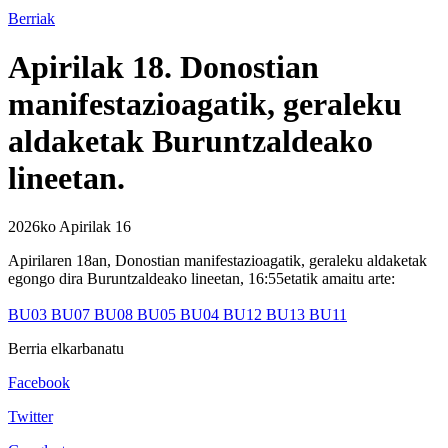
Berriak
Apirilak 18. Donostian
manifestazioagatik, geraleku
aldaketak Buruntzaldeako
lineetan.
2026ko Apirilak 16
Apirilaren 18an, Donostian manifestazioagatik, geraleku aldaketak
egongo dira Buruntzaldeako lineetan, 16:55etatik amaitu arte:
BU03 BU07 BU08 BU05 BU04 BU12 BU13 BU11
Berria elkarbanatu
Facebook
Twitter