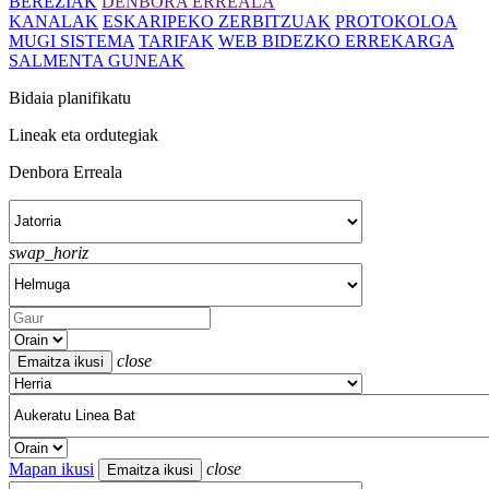
BEREZIAK
DENBORA ERREALA
KANALAK
ESKARIPEKO ZERBITZUAK
PROTOKOLOA
MUGI SISTEMA
TARIFAK
WEB BIDEZKO ERREKARGA
SALMENTA GUNEAK
Bidaia planifikatu
Lineak eta ordutegiak
Denbora Erreala
swap_horiz
close
Mapan ikusi
close