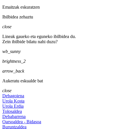
Emaitzak eskuratzen
Ibilbidea zehaztu
close
Lineak gaueko eta eguneko ibilbidea du.
Zein ibilbide bilatu nahi duzu?
wb_sunny
brightness_2
arrow_back
Aukeratu eskualde bat
close
Debagoiena
Urola Kosta
Urola Erdia
Tolosaldea
Debabarrena
Oarsoaldea - Bidasoa
Buruntzaldea