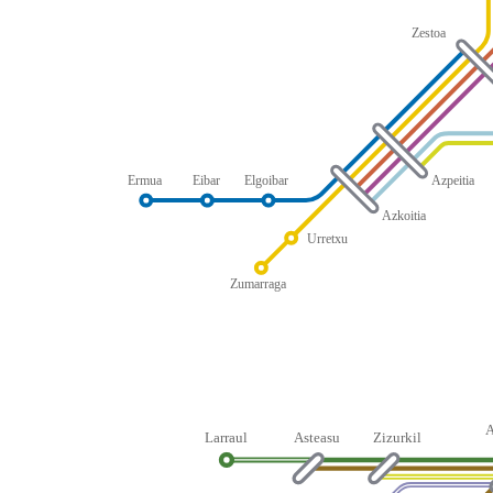
Zestoa
Ermua
Eibar
Elgoibar
Azpeitia
Azkoitia
Urretxu
Zumarraga
Larraul
Asteasu
Zizurkil