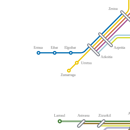
Zestoa
Ermua
Eibar
Elgoibar
Azpeitia
Azkoitia
Urretxu
Zumarraga
Larraul
Asteasu
Zizurkil