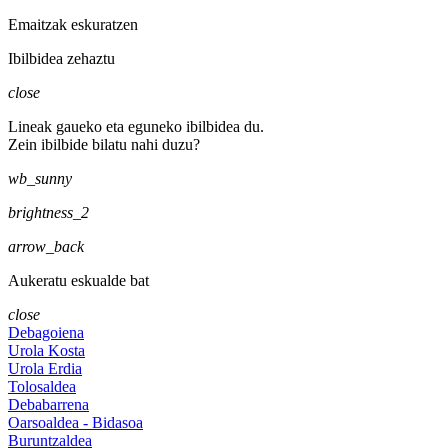
Emaitzak eskuratzen
Ibilbidea zehaztu
close
Lineak gaueko eta eguneko ibilbidea du.
Zein ibilbide bilatu nahi duzu?
wb_sunny
brightness_2
arrow_back
Aukeratu eskualde bat
close
Debagoiena
Urola Kosta
Urola Erdia
Tolosaldea
Debabarrena
Oarsoaldea - Bidasoa
Buruntzaldea