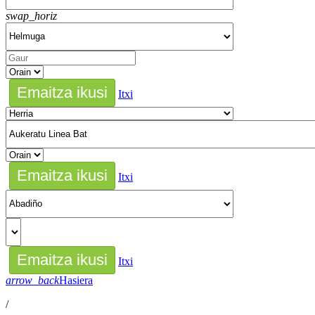
swap_horiz
Itxi
Itxi
Itxi
arrow_back
Hasiera
/