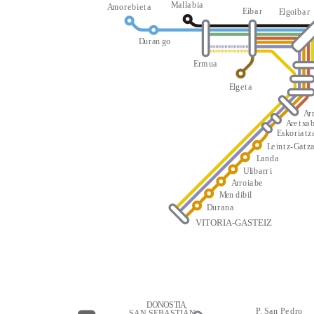
M
a
l
l
a
b
i
a
A
m
o
r
e
b
i
e
t
a
E
i
b
a
r
E
l
g
oi
b
a
r
D
u
r
an
g
o
E
r
m
u
a
E
l
g
e
t
a
A
r
A
r
e
t
x
a
E
s
k
o
r
i
a
t
z
L
e
i
n
t
z
-
G
a
t
z
L
a
n
d
a
Ul
i
b
a
rr
i
A
r
r
o
i
a
be
M
en
d
i
b
i
l
D
u
r
a
n
a
VITORIA-GASTEIZ
D
O
N
O
S
T
I
A
P
.
S
a
n
P
e
d
r
o
SAN SEBASTIÁN