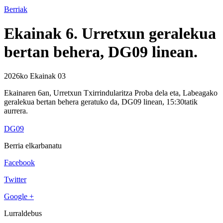
Berriak
Ekainak 6. Urretxun geralekua
bertan behera, DG09 linean.
2026ko Ekainak 03
Ekainaren 6an, Urretxun Txirrindularitza Proba dela eta, Labeagako
geralekua bertan behera geratuko da, DG09 linean, 15:30tatik
aurrera.
DG09
Berria elkarbanatu
Facebook
Twitter
Google +
Lurraldebus