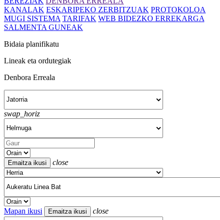
BEREZIAK
DENBORA ERREALA
KANALAK
ESKARIPEKO ZERBITZUAK
PROTOKOLOA
MUGI SISTEMA
TARIFAK
WEB BIDEZKO ERREKARGA
SALMENTA GUNEAK
Bidaia planifikatu
Lineak eta ordutegiak
Denbora Erreala
swap_horiz
close
Mapan ikusi
close