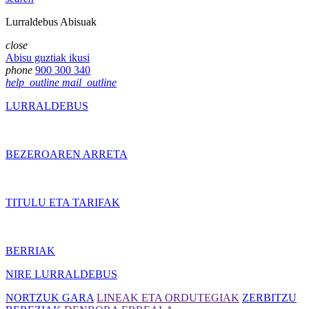
Lurraldebus Abisuak
close
Abisu guztiak ikusi
phone
900 300 340
help_outline
mail_outline
LURRALDEBUS
BEZEROAREN ARRETA
TITULU ETA TARIFAK
BERRIAK
NIRE LURRALDEBUS
NORTZUK GARA
LINEAK ETA ORDUTEGIAK
ZERBITZU