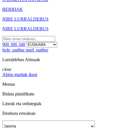
BERRIAK
NIRE LURRALDEBUS
NIRE LURRALDEBUS
900 300 340
help_outline
mail_outline
Lurraldebus Abisuak
close
Abisu guztiak ikusi
Menua
Bidaia planifikatu
Lineak eta ordutegiak
Denbora errealean