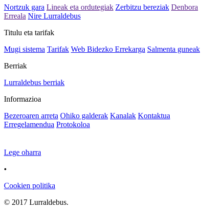
Nortzuk gara
Lineak eta ordutegiak
Zerbitzu bereziak
Denbora
Erreala
Nire Lurraldebus
Titulu eta tarifak
Mugi sistema
Tarifak
Web Bidezko Errekarga
Salmenta guneak
Berriak
Lurraldebus berriak
Informazioa
Bezeroaren arreta
Ohiko galderak
Kanalak
Kontaktua
Erregelamendua
Protokoloa
Lege oharra
•
Cookien politika
© 2017 Lurraldebus.