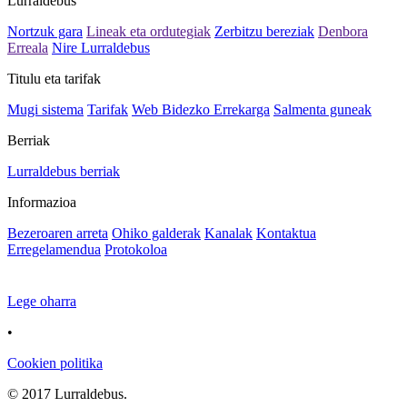
Lurraldebus
Nortzuk gara
Lineak eta ordutegiak
Zerbitzu bereziak
Denbora
Erreala
Nire Lurraldebus
Titulu eta tarifak
Mugi sistema
Tarifak
Web Bidezko Errekarga
Salmenta guneak
Berriak
Lurraldebus berriak
Informazioa
Bezeroaren arreta
Ohiko galderak
Kanalak
Kontaktua
Erregelamendua
Protokoloa
Lege oharra
•
Cookien politika
© 2017 Lurraldebus.