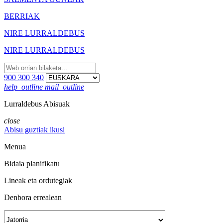
BERRIAK
NIRE LURRALDEBUS
NIRE LURRALDEBUS
900 300 340
help_outline
mail_outline
Lurraldebus Abisuak
close
Abisu guztiak ikusi
Menua
Bidaia planifikatu
Lineak eta ordutegiak
Denbora errealean