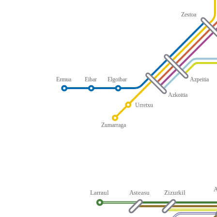
Zestoa
Ermua
Eibar
Elgoibar
Azpeitia
Azkoitia
Urretxu
Zumarraga
Larraul
Asteasu
Zizurkil