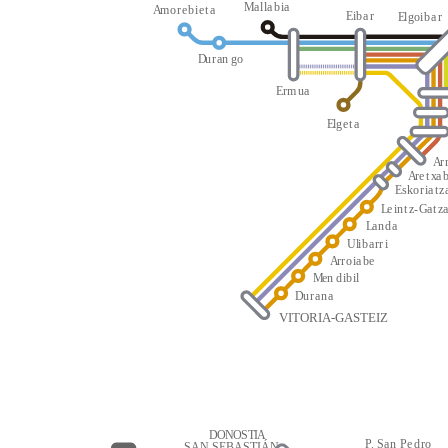
M
a
l
l
a
b
i
a
A
m
o
r
e
b
i
e
t
a
E
i
b
a
r
E
l
g
oi
b
a
r
D
u
r
an
g
o
E
r
m
u
a
E
l
g
e
t
a
A
r
A
r
e
t
x
a
E
s
k
o
r
i
a
t
z
L
e
i
n
t
z
-
G
a
t
z
L
a
n
d
a
Ul
i
b
a
rr
i
A
r
r
o
i
a
be
M
en
d
i
b
i
l
D
u
r
a
n
a
VITORIA-GASTEIZ
D
O
N
O
S
T
I
A
P
.
S
a
n
P
e
d
r
o
SAN SEBASTIÁN