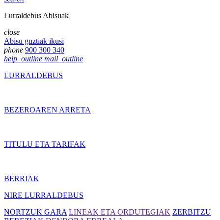
Lurraldebus Abisuak
close
Abisu guztiak ikusi
phone
900 300 340
help_outline
mail_outline
LURRALDEBUS
BEZEROAREN ARRETA
TITULU ETA TARIFAK
BERRIAK
NIRE LURRALDEBUS
NORTZUK GARA
LINEAK ETA ORDUTEGIAK
ZERBITZU