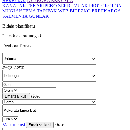
BEREZIAK
DENBORA ERREALA
KANALAK
ESKARIPEKO ZERBITZUAK
PROTOKOLOA
MUGI SISTEMA
TARIFAK
WEB BIDEZKO ERREKARGA
SALMENTA GUNEAK
Bidaia planifikatu
Lineak eta ordutegiak
Denbora Erreala
swap_horiz
close
Mapan ikusi
close