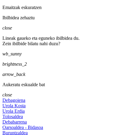
Emaitzak eskuratzen
Ibilbidea zehaztu
close
Lineak gaueko eta eguneko ibilbidea du.
Zein ibilbide bilatu nahi duzu?
wb_sunny
brightness_2
arrow_back
Aukeratu eskualde bat
close
Debagoiena
Urola Kosta
Urola Erdia
Tolosaldea
Debabarrena
Oarsoaldea - Bidasoa
Buruntzaldea