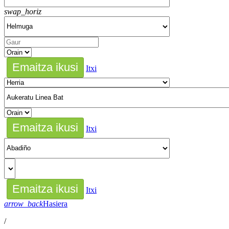
swap_horiz
Itxi
Itxi
Itxi
arrow_back
Hasiera
/