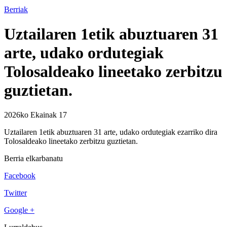
Berriak
Uztailaren 1etik abuztuaren 31
arte, udako ordutegiak
Tolosaldeako lineetako zerbitzu
guztietan.
2026ko Ekainak 17
Uztailaren 1etik abuztuaren 31 arte, udako ordutegiak ezarriko dira
Tolosaldeako lineetako zerbitzu guztietan.
Berria elkarbanatu
Facebook
Twitter
Google +