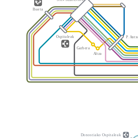
I
b
a
e
t
a
O
s
p
i
t
a
l
e
a
k
P
.
A
n
t
x
G
a
rb
er
a
A
l
t
z
a
D
o
n
o
s
t
i
a
k
o
O
s
p
i
t
a
l
e
a
k