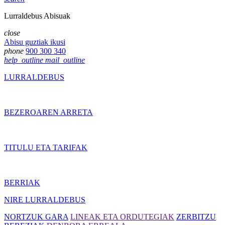
Lurraldebus Abisuak
close
Abisu guztiak ikusi
phone
900 300 340
help_outline
mail_outline
LURRALDEBUS
BEZEROAREN ARRETA
TITULU ETA TARIFAK
BERRIAK
NIRE LURRALDEBUS
NORTZUK GARA
LINEAK ETA ORDUTEGIAK
ZERBITZU