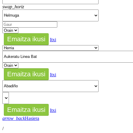
swap_horiz
Itxi
Itxi
Itxi
arrow_back
Hasiera
/