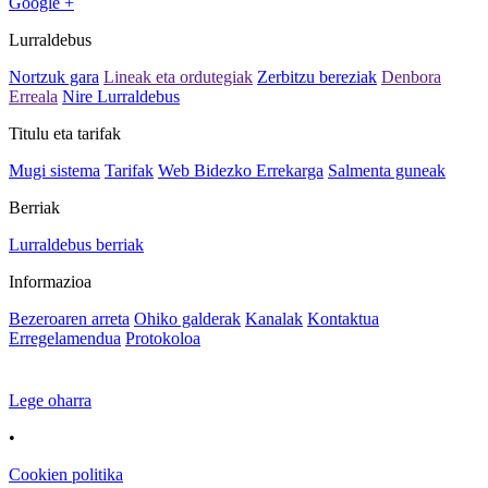
Google +
Lurraldebus
Nortzuk gara
Lineak eta ordutegiak
Zerbitzu bereziak
Denbora
Erreala
Nire Lurraldebus
Titulu eta tarifak
Mugi sistema
Tarifak
Web Bidezko Errekarga
Salmenta guneak
Berriak
Lurraldebus berriak
Informazioa
Bezeroaren arreta
Ohiko galderak
Kanalak
Kontaktua
Erregelamendua
Protokoloa
Lege oharra
•
Cookien politika