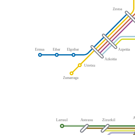
Zestoa
Ermua
Eibar
Elgoibar
Azpeitia
Azkoitia
Urretxu
Zumarraga
Larraul
Asteasu
Zizurkil