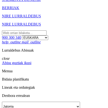
BERRIAK
NIRE LURRALDEBUS
NIRE LURRALDEBUS
900 300 340
help_outline
mail_outline
Lurraldebus Abisuak
close
Abisu guztiak ikusi
Menua
Bidaia planifikatu
Lineak eta ordutegiak
Denbora errealean