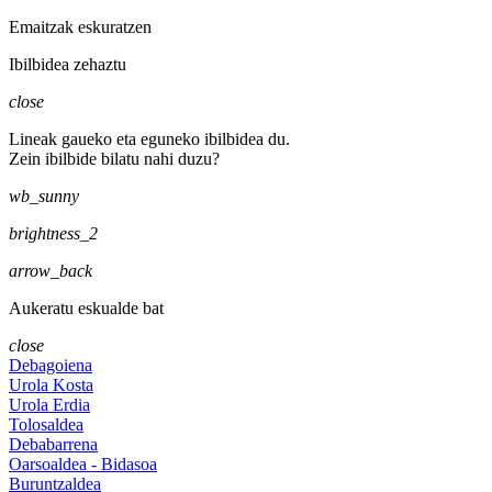
Emaitzak eskuratzen
Ibilbidea zehaztu
close
Lineak gaueko eta eguneko ibilbidea du.
Zein ibilbide bilatu nahi duzu?
wb_sunny
brightness_2
arrow_back
Aukeratu eskualde bat
close
Debagoiena
Urola Kosta
Urola Erdia
Tolosaldea
Debabarrena
Oarsoaldea - Bidasoa
Buruntzaldea