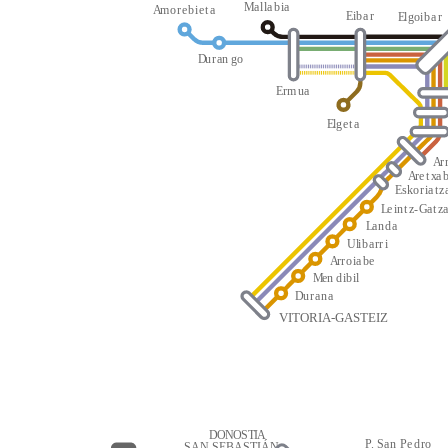
M
a
l
l
a
b
i
a
A
m
o
r
e
b
i
e
t
a
E
i
b
a
r
E
l
g
oi
b
a
r
D
u
r
an
g
o
E
r
m
u
a
E
l
g
e
t
a
A
r
A
r
e
t
x
a
E
s
k
o
r
i
a
t
z
L
e
i
n
t
z
-
G
a
t
z
L
a
n
d
a
Ul
i
b
a
rr
i
A
r
r
o
i
a
be
M
en
d
i
b
i
l
D
u
r
a
n
a
VITORIA-GASTEIZ
D
O
N
O
S
T
I
A
P
.
S
a
n
P
e
d
r
o
SAN SEBASTIÁN