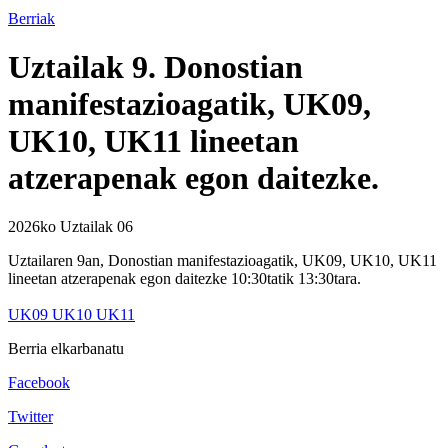
Berriak
Uztailak 9. Donostian
manifestazioagatik, UK09,
UK10, UK11 lineetan
atzerapenak egon daitezke.
2026ko Uztailak 06
Uztailaren 9an, Donostian manifestazioagatik, UK09, UK10, UK11
lineetan atzerapenak egon daitezke 10:30tatik 13:30tara.
UK09 UK10 UK11
Berria elkarbanatu
Facebook
Twitter