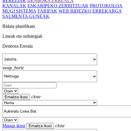
BEREZIAK
DENBORA ERREALA
KANALAK
ESKARIPEKO ZERBITZUAK
PROTOKOLOA
MUGI SISTEMA
TARIFAK
WEB BIDEZKO ERREKARGA
SALMENTA GUNEAK
Bidaia planifikatu
Lineak eta ordutegiak
Denbora Erreala
swap_horiz
close
Mapan ikusi
close